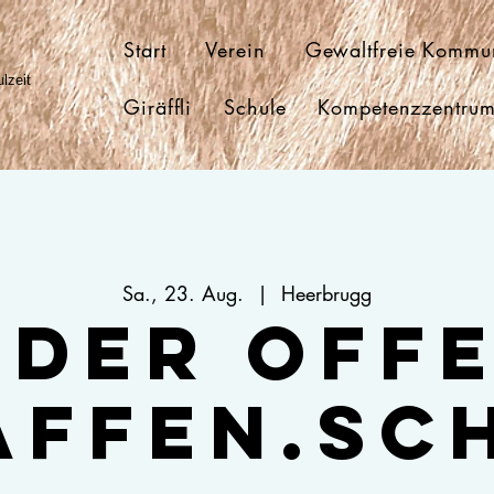
Start
Verein
Gewaltfreie Kommu
lzeit
Giräffli
Schule
Kompetenzzentru
Sa., 23. Aug.
  |  
Heerbrugg
 der off
affen.Sc