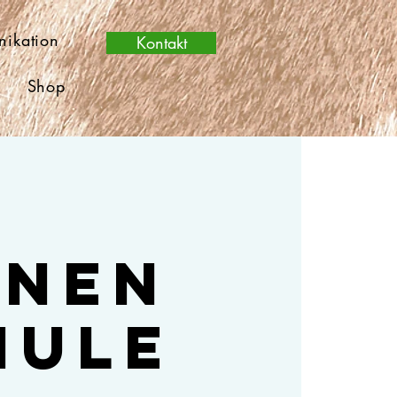
nikation
Kontakt
m
Shop
enen
hule