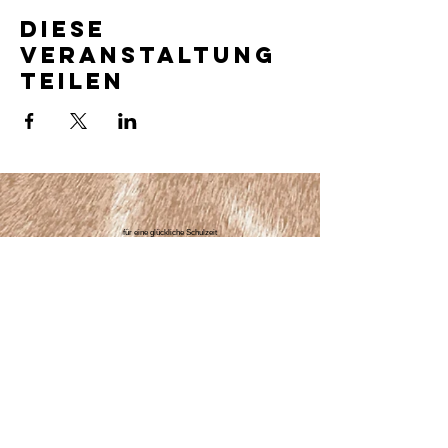
Diese
Veranstaltung
teilen
für eine glückliche Schulzeit
Giraffen.Schule
Balgacherstrasse 202
9435 Heerbrugg​