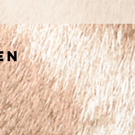
en
nk Gaschler
nchen
t.
iner