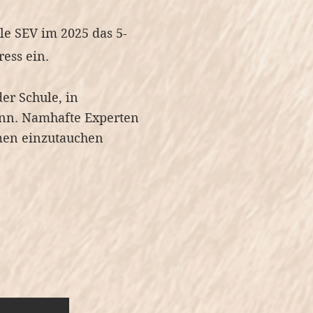
le SEV im 2025 das 5-
ess ein.
er Schule, in
ann. Namhafte Experten
men einzutauchen
n