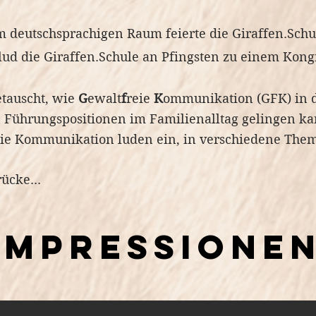
im deutschsprachigen Raum feierte die Giraffen.Schu
 lud die Giraffen.Schule an Pfingsten zu einem Kongr
tauscht, wie
G
ewalt
f
reie
K
ommunikation (GFK) in d
n Führungspositionen im Familienalltag gelingen k
eie Kommunikation luden ein, in verschiedene The
cke... ​
Impressione