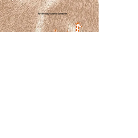
für eine glückliche Schulzeit
Giraffen.Schule
Balgacherstrasse 202
9435 Heerbrugg​
info@giraffen.schule
+41 79 584 59 88