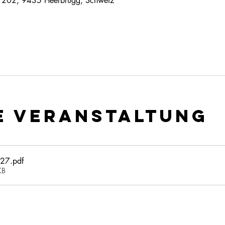
e 202, 9435 Heerbrugg, Schweiz
e Veranstaltung
027
.pdf
KB