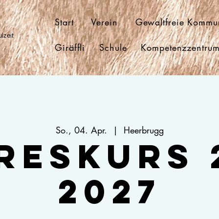
Start
Verein
Gewaltfreie Kommu
lzeit
Giräffli
Schule
Kompetenzzentru
So., 04. Apr.
  |  
Heerbrugg
reskurs 
2027