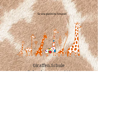
für eine glückliche Schulzeit
Giraffen.Schule
Balgacherstrasse 202
9435 Heerbrugg​
info@giraffen.schule
+41 79 584 59 88