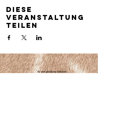
Diese
Veranstaltung
teilen
für eine glückliche Schulzeit
Giraffen.Schule
Balgacherstrasse 202
9435 Heerbrugg​