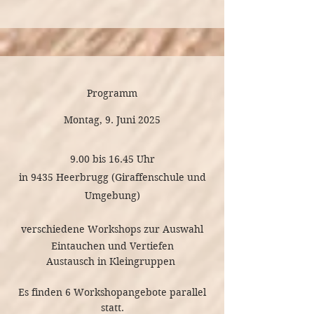
etuna
100
gefestigt
st.johann
Kinder
und
in
und
verinnerlicht.
Klingnau.
Jugendliche
zu
Programm
empathischen
Montag, 9. Juni 2025
Mediatorinnen
und
9.00 bis 16.45 Uhr
Mediatoren
in 9435 Heerbrugg (Giraffenschule und
ausgebildet.
Umgebung)
verschiedene Workshops zur Auswahl
Eintauchen und Vertiefen
Austausch in Kleingruppen
Es finden 6 Workshopangebote parallel
statt.