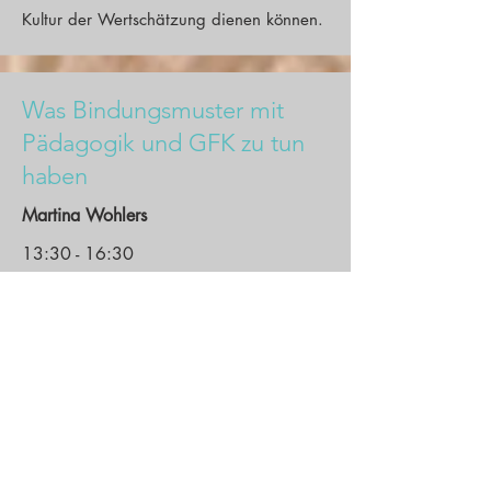
Kultur der Wertschätzung dienen können.
Was Bindungsmuster mit
Pädagogik und GFK zu tun
haben
Martina Wohlers
13:30 - 16:30
Wissen über Bindungs-Muster kann
überraschende Auswirkungen auf den
pädagogischen Alltag haben - besonders
in Verbindung mit der GFK. Eine
Einladung zum Perspektivenwechsel und
zum Hinterfragen gewohnter
Reaktionsweisen auf stressige Situationen.