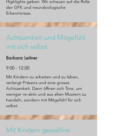
Highlights geben. Wir schauen auf die Rolle
der GFK und neurobiologische
Erkenntnisse.
Achtsamkeit und Mitgefühl
mit sich selbst
Barbara Leitner
9:00 - 12:00
Mit Kindern zu arbeiten und zu leben,
verlangt Präsenz und eine grosse
Achtsamkeit. Dann öffnen sich Tore, um
weniger re-aktiv und aus alten Mustern zu
handeln, sondern mit Mitgefühl für sich
selbst.
Mit Kindern gewaltfrei