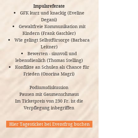
wirkte
und
Impulsreferate
ausgebildete
als
GFK kurz und knackig (Eveline
Berner
Mittelschullehrerin
Degani)
Leiter
Schulen
und
Gewaltfreie Kommunikation mit
im
Konflikte
Kindern (Frank Gaschler)
Traumpadägogin
Familycamp
Wie gelingt Selbstfürsorge (Barbara
auf
und
mit.
Leitner)
deutsch
hat
Bewerten - sinnvoll und
Aktuell
und
ihr
lebensdienlich (Thomas Stelling)
arbeitet
französisch,
Konflikte an Schulen als Chance für
GFK
er
Frieden (Onorina Magri)
von
Wissen
mit
Kindergartenkinder
durch
Podiumsdiskussion
neurodiversen
bis
die
Pausen mit Gaumenschmaus
Kinder
Jugendliche.
Im Ticketpreis von 230 Fr. ist die
vielen
und
Verpflegung inbegriffen
Sie
Alltagssituationen
Jugendlichen
hat
in
Hier Tagesticket bei Eventfrog buchen
an
schon
der
der
über
Giraffen.Schule