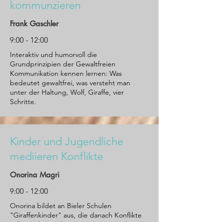
kommunzieren
Frank Gaschler
9:00 - 12:00
Interaktiv und humorvoll die
Grundprinzipien der Gewaltfreien
Kommunikation kennen lernen: Was
bedeutet gewaltfrei, was versteht man
unter der Haltung, Wolf, Giraffe, vier
Schritte.
Kinder und Jugendliche
mediieren Konflikte
Onorina Magri
9:00 - 12:00
Onorina bildet an Bieler Schulen
"Giraffenkinder" aus, die danach Konflikte